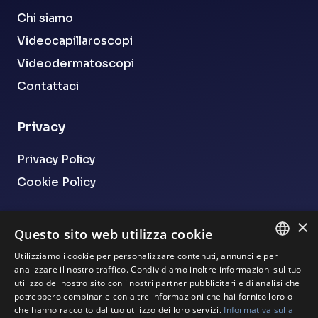
Chi siamo
Videocapillaroscopi
Videodermatoscopi
Contattaci
Privacy
Privacy Policy
Cookie Policy
Assistenza
×
Questo sito web utilizza cookie
Il nostro servizio di assistenza al corretto
Utilizziamo i cookie per personalizzare contenuti, annunci e per
ITALIAN
analizzare il nostro traffico. Condividiamo inoltre informazioni sul tuo
funzionamento dei software e della
utilizzo del nostro sito con i nostri partner pubblicitari e di analisi che
strumentazione è disponibile dal lunedì al
ENGLISH
potrebbero combinarle con altre informazioni che hai fornito loro o
venerdì.
che hanno raccolto dal tuo utilizzo dei loro servizi.
Informativa sulla